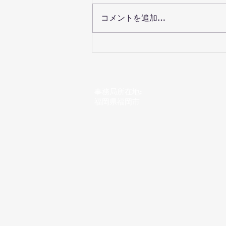
コメントを追加…
中嶋先生にレッスンしてもら
いました^_^
事務局所在地:
​福岡県福岡市