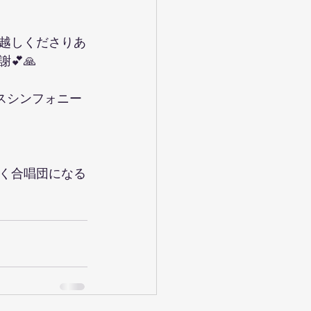
越しくださりあ
💕🙏
スシンフォニー
く合唱団になる