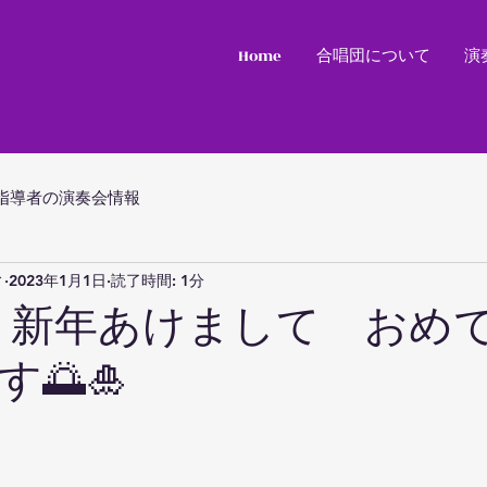
Home
合唱団について
演
指導者の演奏会情報
ィ
2023年1月1日
読了時間: 1分
年 新年あけまして おめ
🌅🎍