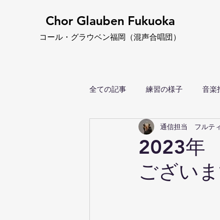
Chor Glauben Fukuoka
コール・グ
ラウベン福岡
（
混声合唱団）
全ての記事
練習の様子
音楽
通信担当 フルテ
2023
ございます