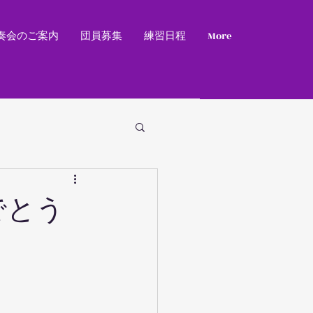
奏会のご案内
団員募集
練習日程
More
でとう