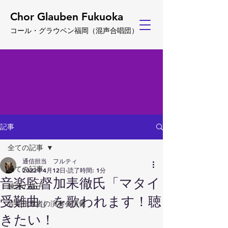
Chor Glauben Fukuoka
コール・グ
ラウベン福岡
（
混声合唱団）
記事
全ての記事
通信担当 フルティ
全ての記事
2022年4月12日
読了時間: 1分
音楽監督加耒徹氏「マタイ
練習の様子
受難曲」を歌われます！聴
音楽指導者の演奏会情報
きたい！