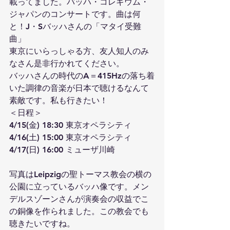
載ってました。バッハ・コレギウム・
ジャパンのコンサートです。曲は何
と！J・Sバッハさんの「マタイ受難
曲」
東京にいらっしゃる方、友人知人のみ
なさん是非行かれてください。
バッハさんの時代のA＝415Hzの落ち着
いた調律の音楽が日本で聴けるなんて
素敵です。私も行きたい！
＜日程＞
4/15(金) 18:30 東京オペラシティ 
4/16(土) 15:00 東京オペラシティ 
4/17(日) 16:00 ミューザ川崎
写真はLeipzigの聖トーマス教会の横の
公園に立っているバッハ像です。メン
デルスゾーンさんが演奏会の収益でこ
の銅像を作られました。この教会でも
聴きたいですね。