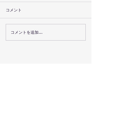
コメント
聴き合うことの喜び
コメントを追加…
心は抜かない。
歌う❤️
事務局所在地:
​福岡県福岡市
電話:
​092-806-0712(三浦)
Email:
himawari.yoshi2103@gmail.com