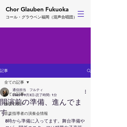
Chor Glauben Fukuoka
コール・グ
ラウベン福岡
（
混声合唱団）
記事
全ての記事
通信担当 フルティ
全ての記事
2023年9月3日
読了時間: 1分
開演前の準備、進んでま
練習の様子
す。
音楽指導者の演奏会情報
8時から準備に入ってます。舞台準備や