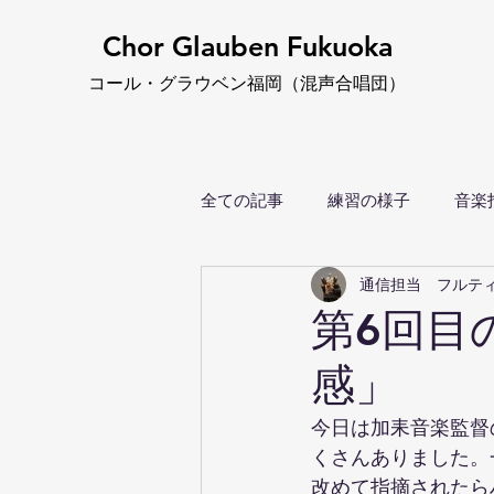
Chor Glauben Fukuoka
コール・グ
ラウベン福岡
（
混声合唱団）
全ての記事
練習の様子
音楽
通信担当 フルテ
第6回目
感」
今日は加耒音楽監督
くさんありました。
改めて指摘されたら