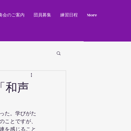
奏会のご案内
団員募集
練習日程
More
「和声
った。学びがた
のことですが、
連を感じること