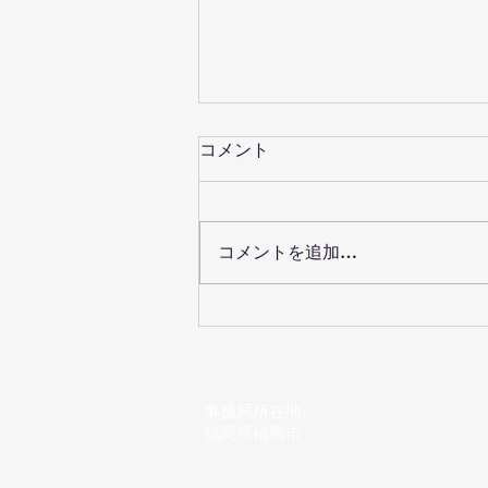
コメント
コメントを追加…
中嶋先生にレッスンしてもら
いました^_^
事務局所在地:
​福岡県福岡市