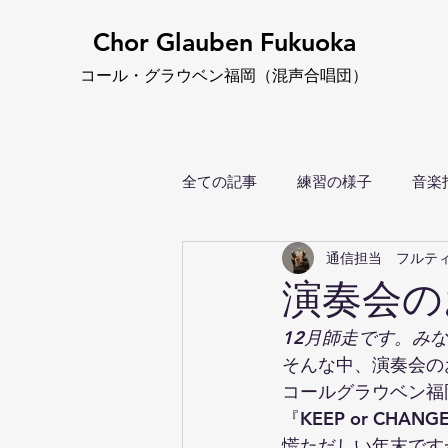
Chor Glauben Fukuoka
コール・グ
ラウベン福岡
（
混声合唱団）
全ての記事
練習の様子
音楽
通信担当 フルテ
演奏会の
12月師走です。み
そんな中、演奏会の
コールグラウベン福
『KEEP or CHA
慌ただしい年末です