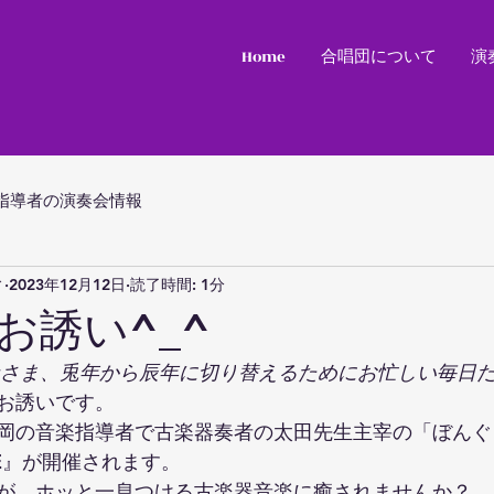
Home
合唱団について
演
指導者の演奏会情報
ィ
2023年12月12日
読了時間: 1分
お誘い^_^
なさま、兎年から辰年に切り替えるためにお忙しい毎日
お誘いです。
岡の音楽指導者で古楽器奏者の太田先生主宰の「ぼんぐ
NGE』が開催されます。
が、ホッと一息つける古楽器音楽に癒されませんか？