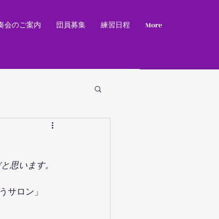
奏会のご案内
団員募集
練習日程
More
だと思います。
うサロン」