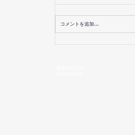
コメントを追加…
中嶋先生にレッスンしてもら
いました^_^
事務局所在地:
​福岡県福岡市