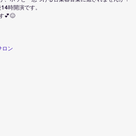
後14時開演です。
💕😊
サロン