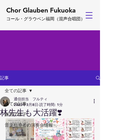
Chor Glauben Fukuoka
コール・グ
ラウベン福岡
（
混声合唱団）
記事
全ての記事
通信担当 フルティ
全ての記事
2023年3月8日
読了時間: 1分
林先生も大活躍❣️
練習の様子
音楽指導者の演奏会情報