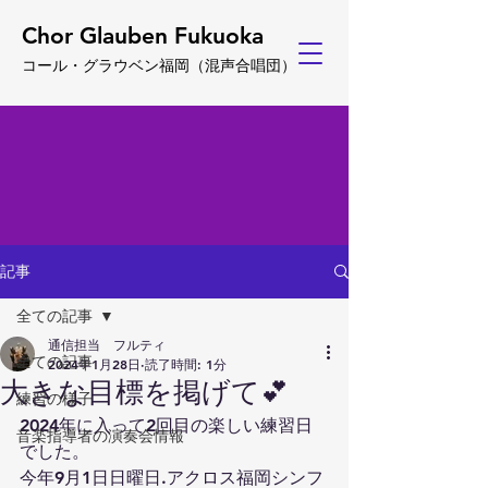
Chor Glauben Fukuoka
コール・グ
ラウベン福岡
（
混声合唱団）
記事
全ての記事
通信担当 フルティ
全ての記事
2024年1月28日
読了時間: 1分
大きな目標を掲げて💕
練習の様子
2024年に入って2回目の楽しい練習日
音楽指導者の演奏会情報
でした。
今年9月1日日曜日.アクロス福岡シンフ