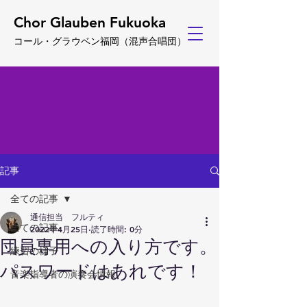
Chor Glauben Fukuoka
コール・グ
ラウベン福岡
（
混声合唱団）
記事
全ての記事
通信担当 フルティ
全ての記事
2022年4月25日
読了時間: 0分
団員専用への入り方です。
練習の様子
パスワードはあれです！
音楽指導者の演奏会情報