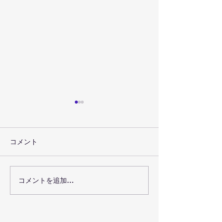
コメント
聴き合うことの喜び
コメントを追加…
心は抜かない。
歌う❤️