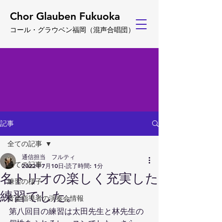
Chor Glauben Fukuoka
コール・グ
ラウベン福岡
（
混声合唱団）
記事
全ての記事
通信担当 フルティ
全ての記事
2022年7月10日
読了時間: 1分
名トリオの楽しく充実した
練習の様子
練習でした。
音楽指導者の演奏会情報
第八回目の練習は太田先生と林先生の