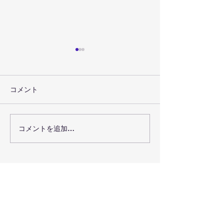
コメント
聴き合うことの喜び
コメントを追加…
心は抜かない。
歌う❤️
事務局所在地:
​福岡県福岡市
電話:
​092-806-0712(三浦)