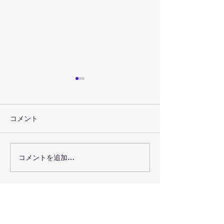
コメント
聴き合うことの喜び
コメントを追加…
心は抜かない。
歌う❤️
事務局所在地:
​福岡県福岡市