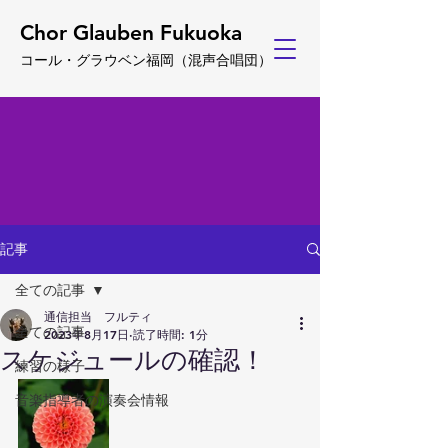
Chor Glauben Fukuoka
コール・グ
ラウベン福岡
（
混声合唱団）
記事
全ての記事
通信担当 フルティ
全ての記事
2023年8月17日
読了時間: 1分
スケジュールの確認！
練習の様子
音楽指導者の演奏会情報