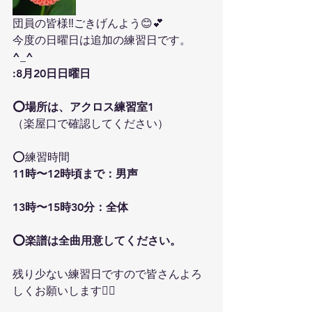
団員の皆様‼️ごきげんよう😊💕
今度の日曜日は追加の練習日です。
^_^
:8
月
20
日日曜日
⭕️場所は、アクロス練習室
1
（楽屋口で確認してください）
⭕️練習時間
11
時〜
12
時頃まで：男声
13
時〜
15
時
30
分：全体
⭕️楽譜は全曲用意してください。
残り少ない練習日ですので皆さんよろ
しくお願いします🙇‍♀️