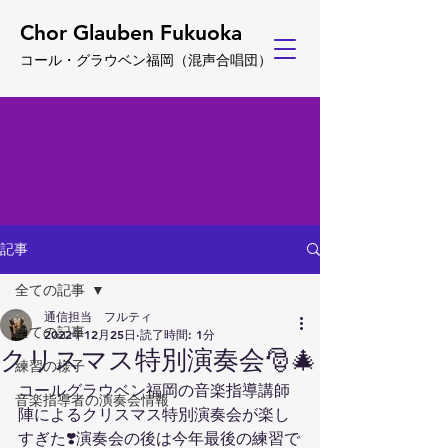
Chor Glauben Fukuoka
コール・グ
ラウベン福岡
（
混声合唱団）
記事
全ての記事
通信担当 フルティ
全ての記事
2022年12月25日
読了時間: 1分
クリスマス特別演奏会🎅🎄
練習の様子
コールグラウベン福岡の音楽指導講師
音楽指導者の演奏会情報
陣によるクリスマス特別演奏会が楽し
すぎた❣️演奏会の後は今年最後の練習で