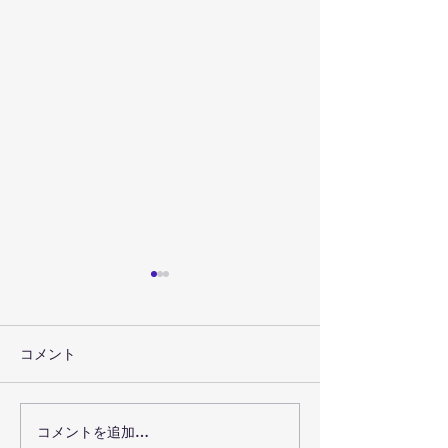
コメント
聴き合うことの喜び
コメントを追加…
心は抜かない。