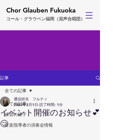
Chor Glauben Fukuoka
コール・グ
ラウベン福岡
（
混声合唱団）
記事
全ての記事
通信担当 フルティ
全ての記事
2023年2月1日
読了時間: 1分
イベント開催のお知らせ💕
練習の様子
😊
音楽指導者の演奏会情報