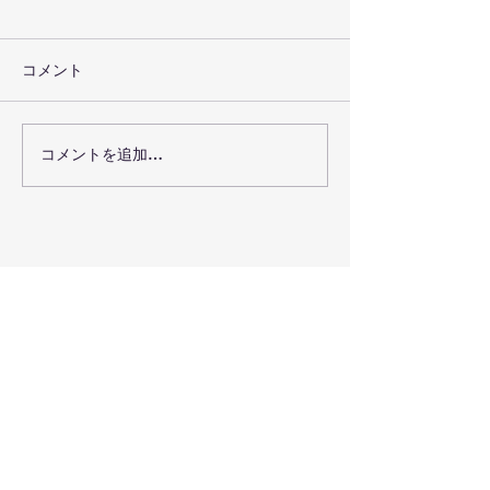
コメント
聴き合うことの喜び
コメントを追加…
心は抜かない。
歌う❤️
事務局所在地:
​福岡県福岡市
電話:
​092-806-0712(三浦)
Email:
himawari.yoshi2103@gmail.com